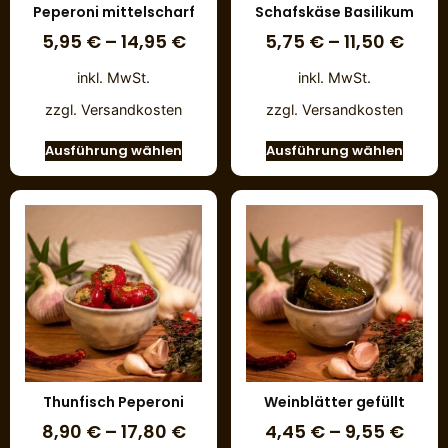
Peperoni mittelscharf
Schafskäse Basilikum
5,95
€
–
14,95
€
5,75
€
–
11,50
€
inkl. MwSt.
inkl. MwSt.
zzgl.
Versandkosten
zzgl.
Versandkosten
Ausführung wählen
Ausführung wählen
Thunfisch Peperoni
Weinblätter gefüllt
8,90
€
–
17,80
€
4,45
€
–
9,55
€